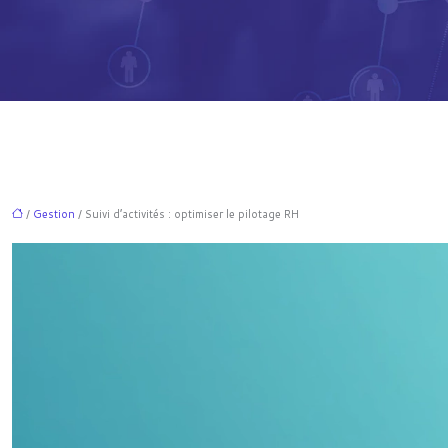
/
Gestion
/ Suivi d’activités : optimiser le pilotage RH