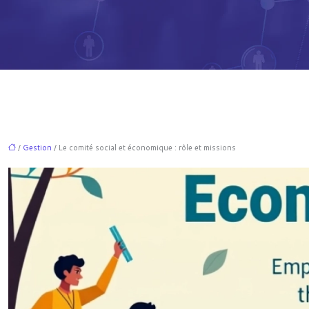
/
Gestion
/ Le comité social et économique : rôle et missions